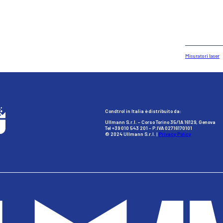
Misuratori laser
Condtrol in Italia è distribuito da:
Ullmann S.r.l. – Corso Torino 35/1A 16129, Genova
Tel +39 010 543 201 – P.IVA 02716170101
© 2024 Ullmann S.r.l. |
Privacy Policy