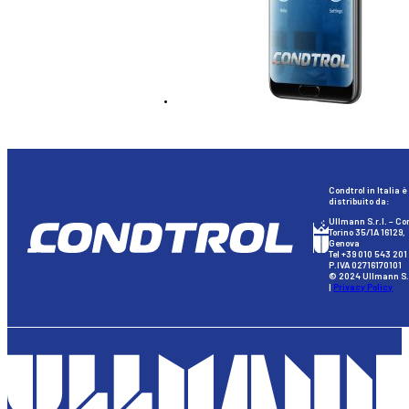
Condtrol in Italia è
distribuito da:
Ullmann S.r.l. – Co
Torino 35/1A 16129,
Genova
Tel +39 010 543 201
P.IVA 02716170101
© 2024 Ullmann S.r
|
Privacy Policy