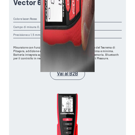
Vector 60
Colore laser:
Rosso
Campo di misura:
0,05-60 m
Precisione:
± 1,5 mm
Misuratore con funzioni di calcolo area/volume, applicazione del Teorema di
Pitagora, addizione e sottrazione e lettura della distanza massima e minima.
Batteria integrata agli ioni di litio e 30 risultati salvabili in memoria. Bluetooth
per il controllo in remoto tramite app gratuita Condtrol Smart Measure.
Vai al B2B