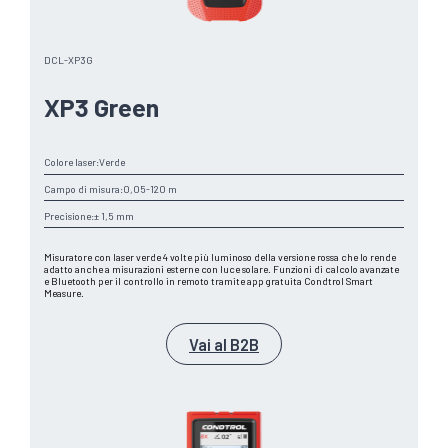
DCL-XP3G
XP3 Green
Colore laser:
Verde
Campo di misura:
0,05-120 m
Precisione:
± 1,5 mm
Misuratore con laser verde 4 volte più luminoso della versione rossa che lo rende
adatto anche a misurazioni esterne con luce solare. Funzioni di calcolo avanzate
e Bluetooth per il controllo in remoto tramite app gratuita Condtrol Smart
Measure.
Vai al B2B