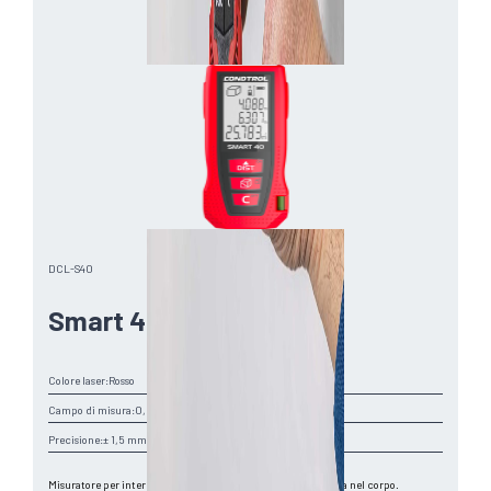
DCL-S40
Smart 40
Colore laser:
Rosso
Campo di misura:
0,05-40 m
Precisione:
± 1,5 mm
Misuratore per interni con struttura antiurto e bolla integrata nel corpo.