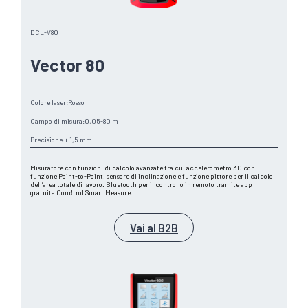
DCL-V80
Vector 80
Colore laser:
Rosso
Campo di misura:
0,05-80 m
Precisione:
± 1,5 mm
Misuratore con funzioni di calcolo avanzate tra cui accelerometro 3D con
funzione Point-to-Point, sensore di inclinazione e funzione pittore per il calcolo
dell’area totale di lavoro. Bluetooth per il controllo in remoto tramite app
gratuita Condtrol Smart Measure.
Vai al B2B