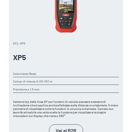
DCL-XP5
XP5
Colore laser:
Rosso
Campo di misura:
0,05-150 m
Precisione:
± 1,5 mm
Versione top della linea XP con funzioni di calcolo avanzate e sensore di
inclinazione che si applica anche all’altezza e alla distanza in orizzontale. Il menù
permette di visualizzare tutte le funzioni in un’unica schermata. Camera con
zoom 8x attivabile una volta scelta la funzione per visualizzare le singole
misurazioni sul display che ruota a 360°.
Vai al B2B