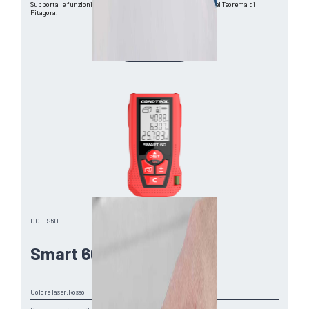
Supporta le funzioni di calcolo area/volume e applicazione del Teorema di
Pitagora.
Vai al B2B
DCL-S60
Smart 60
Colore laser:
Rosso