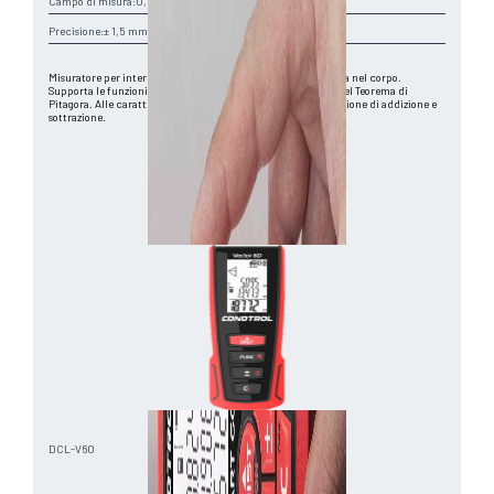
Campo di misura:
0,05-60 m
Precisione:
± 1,5 mm
Misuratore per interni con struttura antiurto e bolla integrata nel corpo.
Supporta le funzioni di calcolo area/volume e applicazione del Teorema di
Pitagora. Alle caratteristiche dello Smart 40 aggiunge la funzione di addizione e
sottrazione.
Vai al B2B
DCL-V60