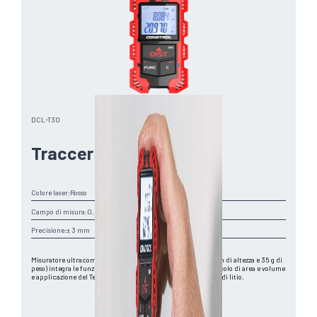
DCL-T30
Traccer 30
Colore laser:
Rosso
Campo di misura:
0,03-30 m
Precisione:
± 3 mm
Misuratore ultracompatto per interni. Piccolo e leggero (7 cm di altezza e 35 g di
peso) integra le funzioni chiave per un uso professionale: calcolo di area e volume
e applicazione del Teorema di Pitagora. Con batteria agli ioni di litio.
Vai al B2B