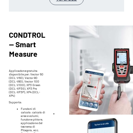
CONDTROL
— Smart
Measure
Applicazione gratuita
disponibile per: Vector 60
(DCL-V60), Vector 80
(DCL-V80), Vector 100
(DCL-V100), XP3 Green
(DCL-XP3G), XP3 Pro
(DCL-XP3P), XP4 (DCL-
XP4)
Supporta:
Funzioni di
calcolo: calcolo di
aree e volumi,
funzione pittore,
applicazione del
teorema di
Pitagora, ecc.