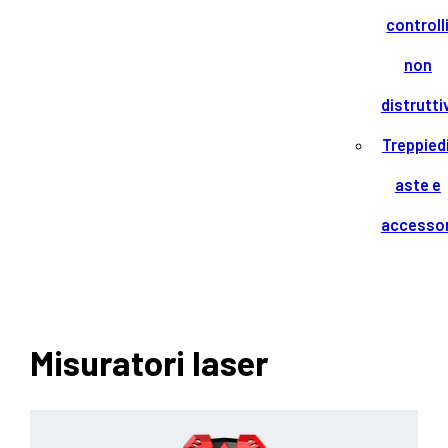
controll
non
distrutti
Treppiedi
aste e
accessor
Misuratori laser