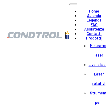
Home
Azienda
Legenda
FAQ
Assistenza
Contatti
Prodotti
Misurator
laser
Livelle las
Laser
rotativi
Strument
per i