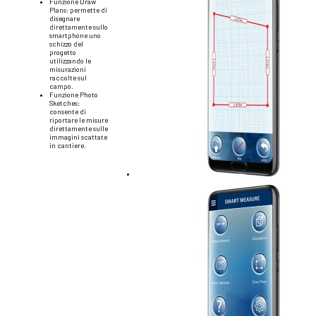
Funzione Draw
Plans: permette di
disegnare
direttamente sullo
smartphone uno
schizzo del
progetto
utilizzando le
misurazioni
raccolte sul
campo.
Funzione Photo
Sketches:
consente di
riportare le misure
direttamente sulle
immagini scattate
in cantiere.