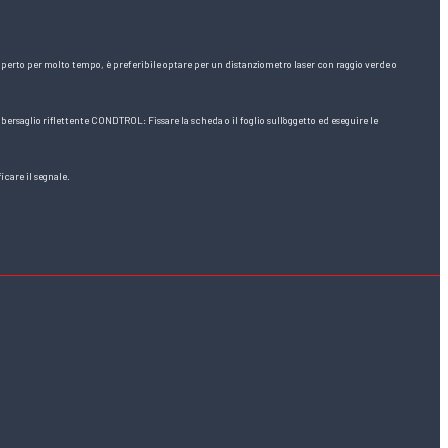
all’aperto per molto tempo, è preferibile optare per un distanziometro laser con raggio verde o
 bersaglio riflettente CONDTROL: Fissare la scheda o il foglio sull’oggetto ed eseguire le
icare il segnale.