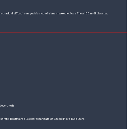
isurazioni efficaci con qualsiasi condizione meteorologica e fino a 100 m di distanza.
 decoratori;
arete. Il software può essere scaricato da Google Play o l’App Store.