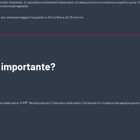
intero intervallo. In condizioni ambientali sfavorevoli, ad esempio forte luce solare o superfici poco rif
torsione del segnale).
con distanze maggiori (superiori a 30 m) fino a ±0,15 mm/m.
è importante?
ura della lente. S=PR². Raddoppiando il diametro della lente, l’intervallo di ricezione del segnale quadr