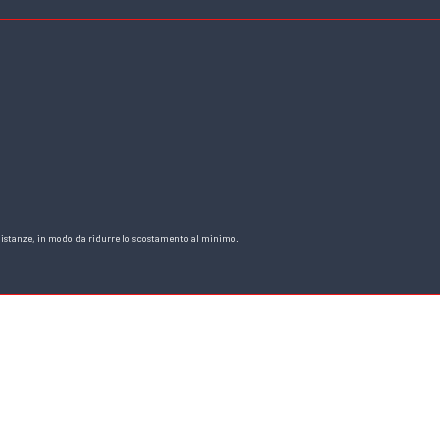
e distanze, in modo da ridurre lo scostamento al minimo.