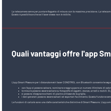
La telecamera serve per puntare l’oggetto di misura con la massima precisione. La telecamer
Questo è possibile anche se il laser stesso non è visibile.
Quali vantaggi offre l'app S
L’app Smart Measure per i distanziometri laser CONDTROL con Bluetooth consente le segue
con l’app si possono salvare, nominare e raggruppare un numero illimitato di valo
le misure possono essere salvate su fotografie di oggetti, stanze, arredi o mobili.
si possono disegnare schemi di piante utilizzando la griglia;
i dati generati possono essere salvati ed esportati facilmente. Questa funzione semp
Le funzioni di calcolo sono una delle caratteristiche distintive di Smart Measure. L’app ampl