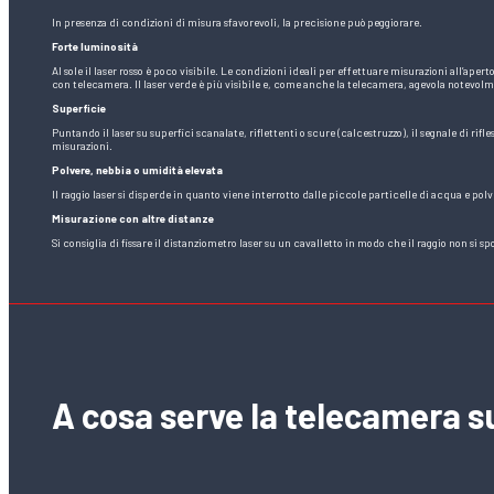
In presenza di condizioni di misura sfavorevoli, la precisione può peggiorare.
Forte luminosità
Al sole il laser rosso è poco visibile. Le condizioni ideali per effettuare misurazioni all’ape
con telecamera. Il laser verde è più visibile e, come anche la telecamera, agevola notevolme
Superficie
Puntando il laser su superfici scanalate, riflettenti o scure (calcestruzzo), il segnale di rif
misurazioni.
Polvere, nebbia o umidità elevata
Il raggio laser si disperde in quanto viene interrotto dalle piccole particelle di acqua e pol
Misurazione con altre distanze
Si consiglia di fissare il distanziometro laser su un cavalletto in modo che il raggio non si spo
A cosa serve la telecamera su