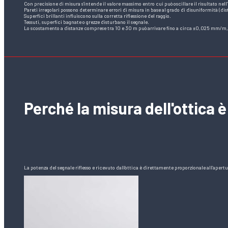
Con precisione di misura s’intende il valore massimo entro cui può oscillare il risultato nell’
Pareti irregolari possono determinare errori di misura in base al grado di disuniformità (dis
Superfici brillanti influiscono sulla corretta riflessione del raggio.
Tessuti, superfici bagnate o grezze disturbano il segnale.
Lo scostamento a distanze comprese tra 10 e 30 m può arrivare fino a circa ±0,025 mm/m, 
Perché la misura dell'ottica 
La potenza del segnale riflesso e ricevuto dall’ottica è direttamente proporzionale all’apert