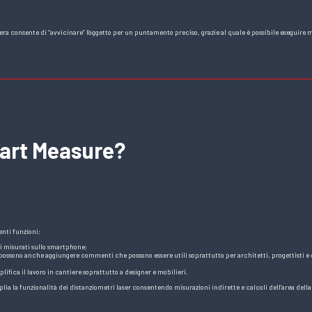
a consente di “avvicinare” l’oggetto per un puntamento preciso, grazie al quale è possibile eseguire m
mart Measure?
nti funzioni:
ri misurati sullo smartphone;
 Si possono anche aggiungere commenti che possono essere utili soprattutto per architetti, progettisti e
lifica il lavoro in cantiere soprattutto a designer e mobilieri.
ia la funzionalità dei distanziometri laser consentendo misurazioni indirette e calcoli dell’area della p