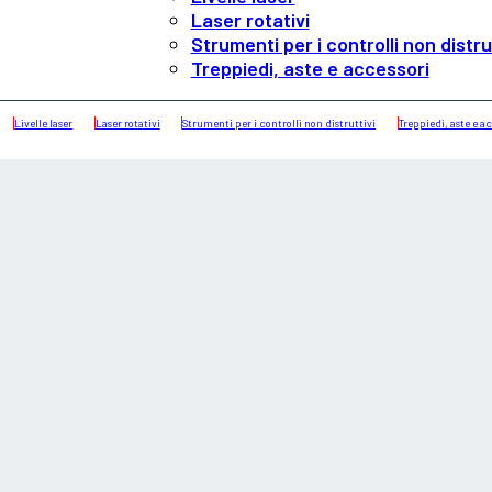
Laser rotativi
Strumenti per i controlli non distru
Treppiedi, aste e accessori
Livelle laser
Laser rotativi
Strumenti per i controlli non distruttivi
Treppiedi, aste e a