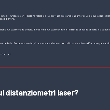
rto sono al tramonto, con il cielo nuvoloso o la luce soffusa degli ambienti interni. Se si deve lavorare 
nte il lavoro.
lessione può essere molto debole. Il problema può essere evitato utilizzando un foglio di carta o la scheda
vere nell’aria. Per questo motivo, si raccomanda vivamente di utilizzare la scheda riflettente per amplif
sti o vibri.
i distanziometri laser?