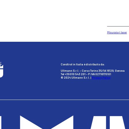
Misuratori laser
Condtrol in Italia è distribuito da:
Ullmann S.r.l. – Corso Torino 35/1A 16129, Genova
Tel +39 010 543 201 – P.IVA 02716170101
© 2024 Ullmann S.r.l. |
Privacy Policy