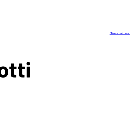
Misuratori laser
otti