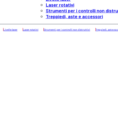
Laser rotativi
Strumenti per i controlli non distru
Treppiedi, aste e accessori
Livelle laser
Laser rotativi
Strumenti per i controlli non distruttivi
Treppiedi, aste e a