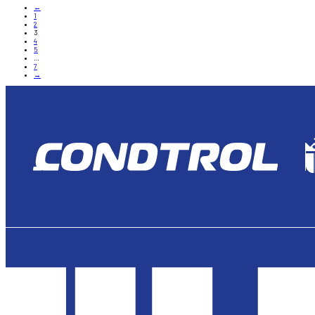
←
1
2
3
4
5
…
7
→