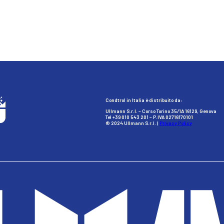
Condtrol in Italia è distribuito da:
Ullmann S.r.l. – Corso Torino 35/1A 16129, Genova
Tel +39 010 543 201 – P.IVA 02716170101
© 2024 Ullmann S.r.l. |
Privacy Policy