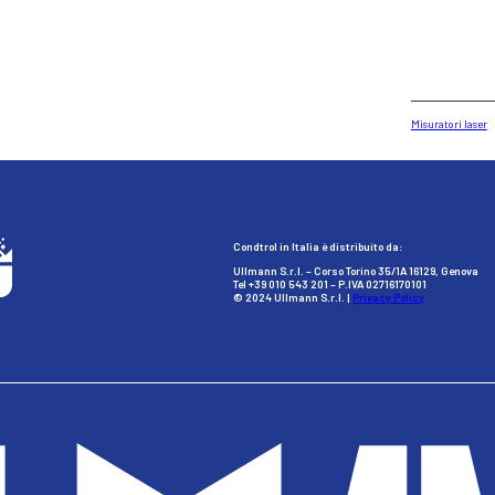
Misuratori laser
Condtrol in Italia è distribuito da:
Ullmann S.r.l. – Corso Torino 35/1A 16129, Genova
Tel +39 010 543 201 – P.IVA 02716170101
© 2024 Ullmann S.r.l. |
Privacy Policy