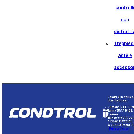
controll
non
distrutti
Treppiedi
aste e
accessor
Condtrol in Italia è
distribuito da:
Ullmann S.r.l. – Co
Torino 35/1A 16129,
Genova
Tel +39 010 543 201
P.IVA 02716170101
© 2024 Ullmann S.r
|
Privacy Policy