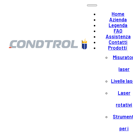
Home
Azienda
Legenda
FAQ
Assistenza
Contatti
Prodotti
Misurator
laser
Livelle las
Laser
rotativi
Strument
per i