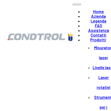
Home
Azienda
Legenda
FAQ
Assistenza
Contatti
Prodotti
Misurator
laser
Livelle las
Laser
rotativi
Strument
per i