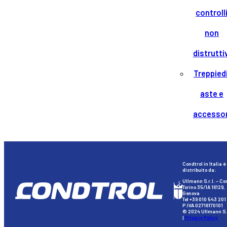
controll
non
distrutti
Treppiedi
aste e
accessor
Condtrol in Italia è
distribuito da:
Ullmann S.r.l. – Co
Torino 35/1A 16129,
Genova
Tel +39 010 543 201
P.IVA 02716170101
© 2024 Ullmann S.r
|
Privacy Policy